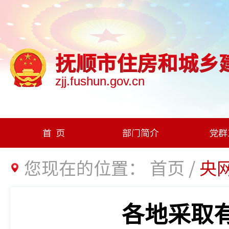
抚顺市住房和城乡
zjj.fushun.gov.cn
首页
部门简介
党群
您现在的位置：
首页
/
央
各地采取