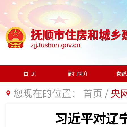
抚顺市住房和城乡
zjj.fushun.gov.cn
首页
部门简介
党群
您现在的位置：
首页
/
央
习近平对辽