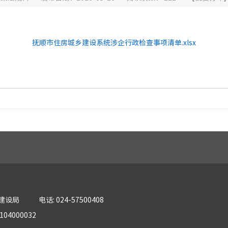
抚顺市住房城乡建设系统涉企行政检查事项清单.xlsx
乡建设局
电话: 024-57500408
04000032