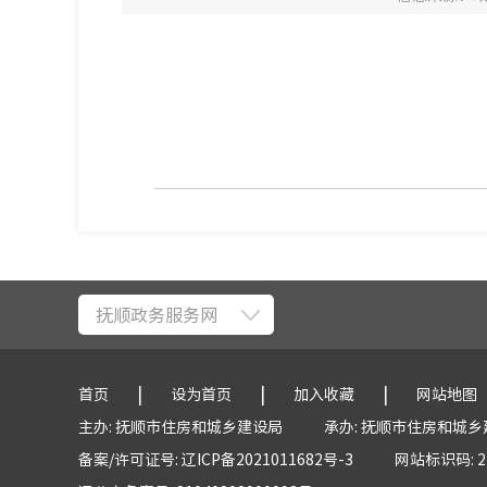
抚顺政务服务网
|
|
|
首页
设为首页
加入收藏
网站地图
主办: 抚顺市住房和城乡建设局
承办: 抚顺市住房和城
备案/许可证号: 辽ICP备2021011682号-3
网站标识码: 21