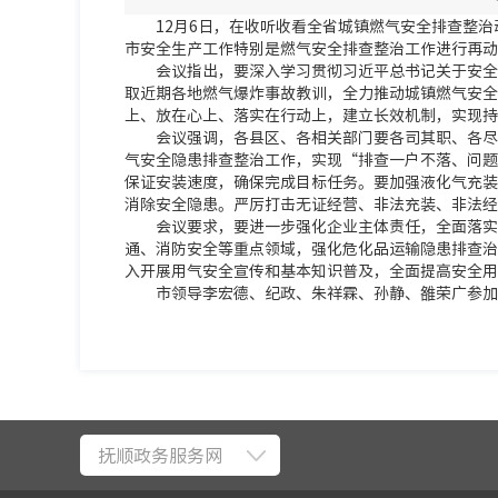
12月6日，在收听收看全省城镇燃气安全排查整
市安全生产工作特别是燃气安全排查整治工作进行再动
会议指出，要深入学习贯彻习近平总书记关于安全
取近期各地燃气爆炸事故教训，全力推动城镇燃气安全
上、放在心上、落实在行动上，建立长效机制，实现持
会议强调，各县区、各相关部门要各司其职、各尽
气安全隐患排查整治工作，实现“排查一户不落、问题
保证安装速度，确保完成目标任务。要加强液化气充装
消除安全隐患。严厉打击无证经营、非法充装、非法经
会议要求，要进一步强化企业主体责任，全面落实
通、消防安全等重点领域，强化危化品运输隐患排查治
入开展用气安全宣传和基本知识普及，全面提高安全用
市领导李宏德、纪政、朱祥霖、孙静、雒荣广参加
抚顺政务服务网