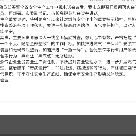
治动员部署暨全省安全生产工作电视电话会议后，我市立即召开贯彻落实
员、再部署。市委副书记、市长高键参加会议并讲话。
生产重要论述，特别是今年以来针对燃气安全作出的重要指示精神，严格
排查整治各项工作落实。要进一步提高政治站位、强化责任担当，以对人
续平安。
其责，主要负责同志深入一线全面摸底排查，做到心中有数，严格把握“
一个不丢、隐患全部整改”的工作目标。加快推进燃气“三保险”安装工
装置和无码气瓶整治，加速推进“一瓶一码”。督促餐饮等行业用户依法
营等行为，真正让“黑气点”无所遁形。
燃气企业全员安全生产责任制，不断提升安全管理水平，进一步开展燃气
理，整治罐车“带病运行”、非法托运、违规运输等行为，严格城区通行
气意识，守牢守住安全生产底线，确保全市安全生产形势总体稳定。
会议。