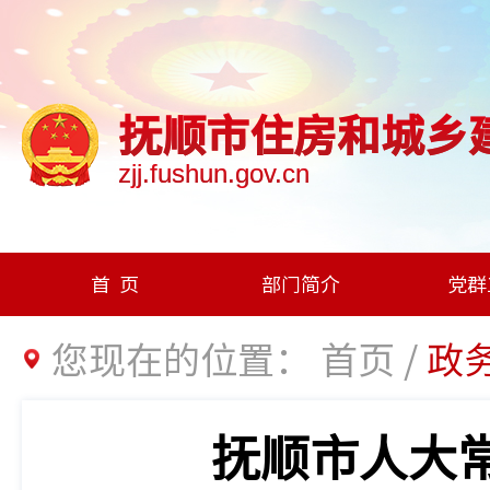
抚顺市住房和城乡
zjj.fushun.gov.cn
首页
部门简介
党群
您现在的位置：
首页
/
政
抚顺市人大