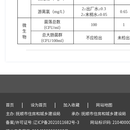
2≥出厂水≥0.3
游离氯（mg/L）
0.65
2≥末梢水≥0.05
菌落总数
100
1
微
（CFU/ml）
生
总大肠菌群
物
不应检出
未检出
（CFU/100ml）
|
|
|
首页
设为首页
加入收藏
网站地图
主办: 抚顺市住房和城乡建设局
承办: 抚顺市住房和城乡建设局
备案/许可证号: 辽ICP备2021011682号-3
网站标识码: 2104000