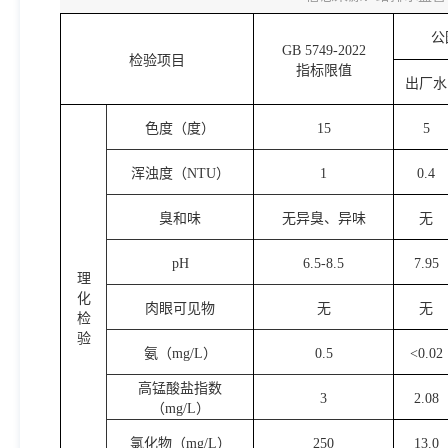
公
GB 5749-2022
检验项目
指标限值
出厂水
色度（度）
15
5
浑浊度（NTU）
1
0.4
臭和味
无异臭、异味
无
pH
6.5-8.5
7.95
理
化
肉眼可见物
无
无
检
验
氨（mg/L）
0.5
<0.02
高锰酸盐指数
3
2.08
（mg/L）
氯化物（mg/L）
250
13.0