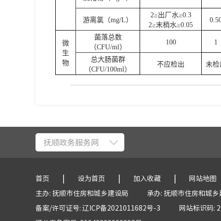
2≥出厂水≥0.3
游离氯（mg/L）
0.5
2≥末梢水≥0.05
菌落总数
100
1
微
（CFU/ml）
生
总大肠菌群
物
不应检出
未检
（CFU/100ml）
抚顺政务服务网
|
|
|
首页
设为首页
加入收藏
网站地图
主办: 抚顺市住房和城乡建设局
承办: 抚顺市住房和城
备案/许可证号: 辽ICP备2021011682号-3
网站标识码: 21