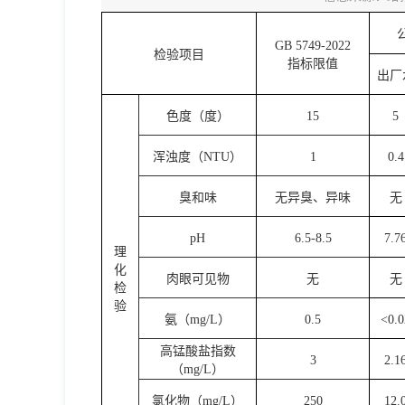
GB 5749-2022
检验项目
指标限值
出厂
色度（度）
15
5
浑浊度（NTU）
1
0.4
臭和味
无异臭、异味
无
pH
6.5-8.5
7.7
理
化
肉眼可见物
无
无
检
验
氨（mg/L）
0.5
<0.0
高锰酸盐指数
3
2.1
（mg/L）
氯化物（mg/L）
250
12.