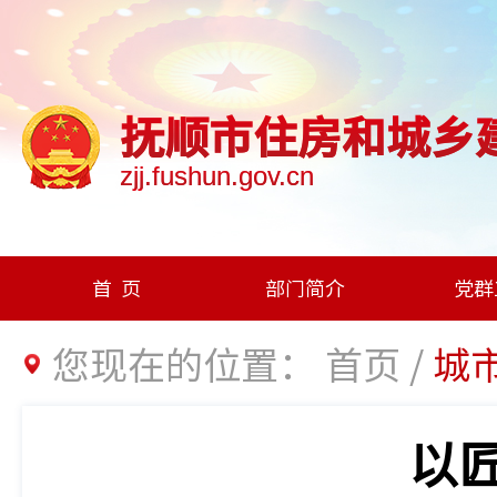
抚顺市住房和城乡
zjj.fushun.gov.cn
首页
部门简介
党群
您现在的位置：
首页
/
城
以