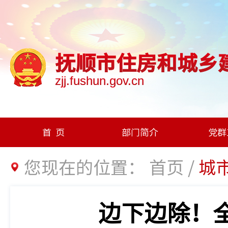
抚顺市住房和城乡
zjj.fushun.gov.cn
首页
部门简介
党群
您现在的位置：
首页
/
城
边下边除！