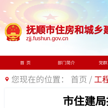
抚顺市住房和城乡
zjj.fushun.gov.cn
首页
部门简介
党群
您现在的位置：
首页
/
工
市住建局