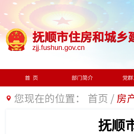
抚顺市住房和城乡
zjj.fushun.gov.cn
首页
部门简介
党群
您现在的位置：
首页
/
房
抚顺